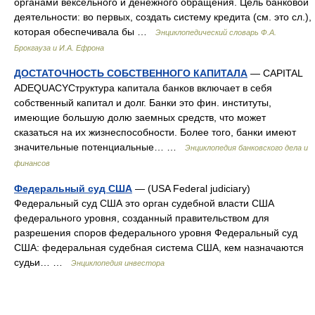
органами вексельного и денежного обращения. Цель банковой
деятельности: во первых, создать систему кредита (см. это сл.),
которая обеспечивала бы …
Энциклопедический словарь Ф.А.
Брокгауза и И.А. Ефрона
ДОСТАТОЧНОСТЬ СОБСТВЕННОГО КАПИТАЛА
— CAPITAL
ADEQUACYСтруктура капитала банков включает в себя
собственный капитал и долг. Банки это фин. институты,
имеющие большую долю заемных средств, что может
сказаться на их жизнеспособности. Более того, банки имеют
значительные потенциальные… …
Энциклопедия банковского дела и
финансов
Федеральный суд США
— (USA Federal judiciary)
Федеральный суд США это орган судебной власти США
федерального уровня, созданный правительством для
разрешения споров федерального уровня Федеральный суд
США: федеральная судебная система США, кем назначаются
судьи… …
Энциклопедия инвестора