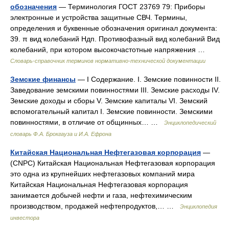
обозначения
— Терминология ГОСТ 23769 79: Приборы
электронные и устройства защитные СВЧ. Термины,
определения и буквенные обозначения оригинал документа:
39. π вид колебаний Ндп. Противофазный вид колебаний Вид
колебаний, при котором высокочастотные напряжения …
Словарь-справочник терминов нормативно-технической документации
Земские финансы
— I Содержание. I. Земские повинности II.
Заведование земскими повинностями III. Земские расходы IV.
Земские доходы и сборы V. Земские капиталы VI. Земский
вспомогательный капитал I. Земские повинности. Земскими
повинностями, в отличие от общинных… …
Энциклопедический
словарь Ф.А. Брокгауза и И.А. Ефрона
Китайская Национальная Нефтегазовая корпорация
—
(CNPC) Китайская Национальная Нефтегазовая корпорация
это одна из крупнейших нефтегазовых компаний мира
Китайская Национальная Нефтегазовая корпорация
занимается добычей нефти и газа, нефтехимическим
производством, продажей нефтепродуктов,… …
Энциклопедия
инвестора